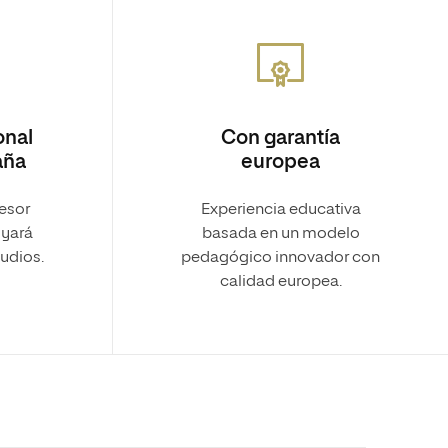
onal
Con garantía
aña
europea
sesor
Experiencia educativa
yará
basada en un modelo
tudios.
pedagógico innovador con
calidad europea.