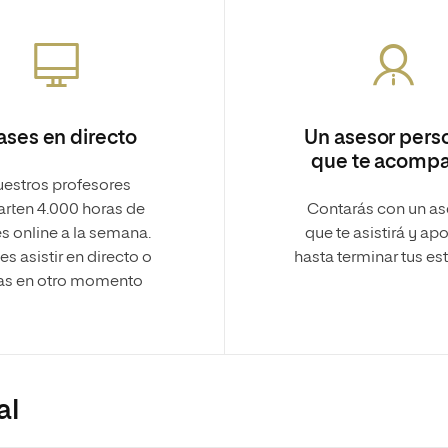
ases en directo
Un asesor pers
que te acomp
estros profesores
rten 4.000 horas de
Contarás con un a
s online a la semana.
que te asistirá y apo
s asistir en directo o
hasta terminar tus es
las en otro momento
al