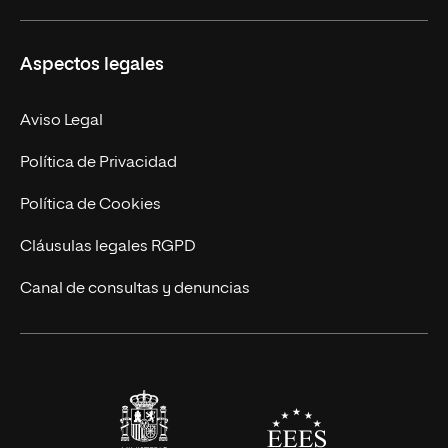
Ciencias de la Seguridad
Misión y Valores
Aspectos legales
Empresa
Nuestro Equipo
MBA
Contacto
Aviso Legal
Marketing y Comunicación
Política de Privacidad
Ingeniería
Política de Cookies
Diseño
Cláusulas legales RGPD
Ciencias de la Salud
Canal de consultas y denuncias
Artes y Humanidades