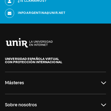
¿TE LLAMAMOS?
INFOARGENTINA@UNIR.NET
Universidad
Internacional
de
UNIVERSIDAD ESPAÑOLA VIRTUAL
CON PROYECCIÓN INTERNACIONAL
La
Rioja
Másteres
Educación
Sobre nosotros
Derecho