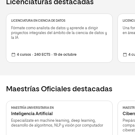
Licenciaturas destacadas
LICENCIATURA EN CIENCIA DE DATOS
LICENCI
Fórmate como analista de datos y aprende a dirigir
Una for
proyectos integrales del ámbito de la ciencia de datos y
en área
la IA
4 cursos
240 ECTS
19 de octubre
4 c
Maestrías Oficiales destacadas
MAESTRÍA UNIVERSITARIA EN
MAESTRÍ
Inteligencia Artificial
Ciber
Especialízate en machine learning, deep learning,
Prepára
desarrollo de algoritmos, NLP y visión por computador
compañ
cibera