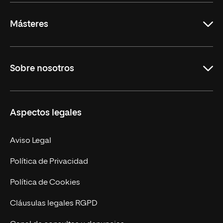
Másteres
Educación
Sobre nosotros
Derecho
Ciencias de la Seguridad
Misión y Valores
Aspectos legales
Empresa
Nuestro Equipo
MBA
Contacto
Aviso Legal
Marketing y Comunicación
Política de Privacidad
Ingeniería
Política de Cookies
Diseño
Cláusulas legales RGPD
Ciencias de la Salud