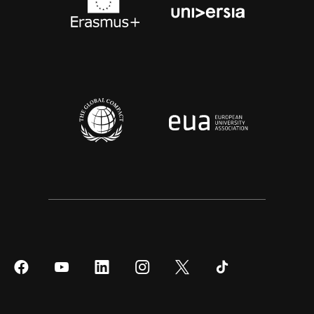
Síguenos
Síguenos
Síguenos
Síguenos
Síguenos
Síguenos
en
en
en
en
en
en
Facebook
YouTube
LinkedIn
Instagram
Twitter
Tiktok