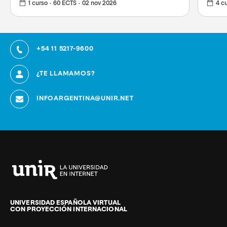
1 curso
60 ECTS
02 nov 2026
4 c
+54 11 5217-9600
¿TE LLAMAMOS?
INFOARGENTINA@UNIR.NET
Universidad
Internacional
de
UNIVERSIDAD ESPAÑOLA VIRTUAL
CON PROYECCIÓN INTERNACIONAL
La
Rioja