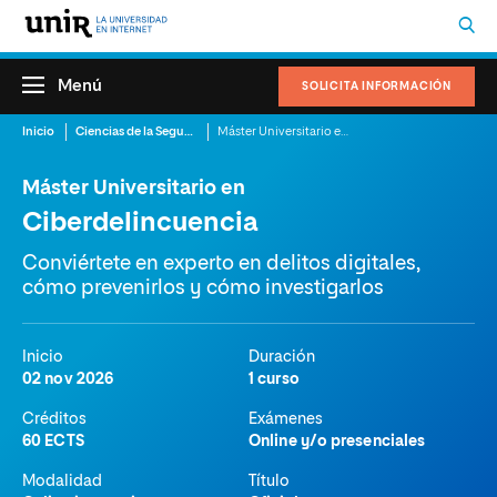
Menú
SOLICITA INFORMACIÓN
Inicio
Ciencias de la Seguridad
Máster Universitario en Ciberdelincuencia
Máster Universitario en
Ciberdelincuencia
Conviértete en experto en delitos digitales,
cómo prevenirlos y cómo investigarlos
Inicio
Duración
02 nov 2026
1 curso
Créditos
Exámenes
60 ECTS
Online y/o presenciales
Modalidad
Título