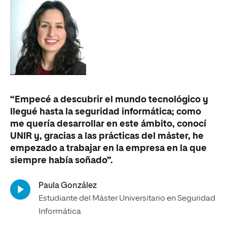
“Empecé a descubrir el mundo tecnológico y
“H
llegué hasta la seguridad informática; como
ci
me quería desarrollar en este ámbito, conocí
co
UNIR y, gracias a las prácticas del máster, he
vu
empezado a trabajar en la empresa en la que
cr
siempre había soñado”.
no
Paula González
Si
Estudiante del Máster Universitario en Seguridad
In
Informática
ci