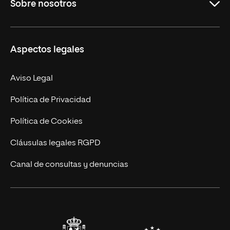
Sobre nosotros
Derecho
Ciencias de la Seguridad
Misión y Valores
Aspectos legales
Empresa
Nuestro Equipo
MBA
Contacto
Aviso Legal
Marketing y Comunicación
Política de Privacidad
Ingeniería
Política de Cookies
Diseño
Cláusulas legales RGPD
Ciencias de la Salud
Canal de consultas y denuncias
Artes y Humanidades