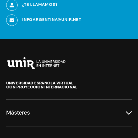
¿TE LLAMAMOS?
INFOARGENTINA@UNIR.NET
Universidad
Internacional
de
UNIVERSIDAD ESPAÑOLA VIRTUAL
CON PROYECCIÓN INTERNACIONAL
La
Rioja
Másteres
Educación