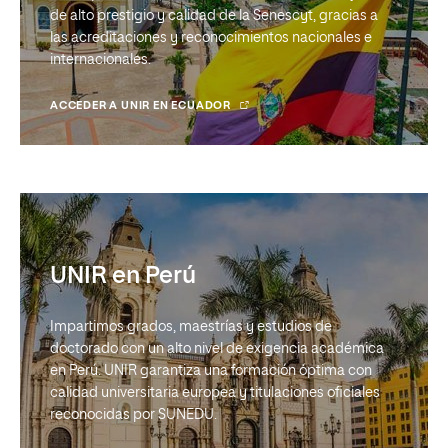
de alto prestigio y calidad de la Senescyt, gracias a
las acreditaciones y reconocimientos nacionales e
internacionales.
ACCEDER A UNIR EN ECUADOR
UNIR en Perú
Impartimos grados, maestrías y estudios de
doctorado con un alto nivel de exigencia académica
en Perú. UNIR garantiza una formación óptima con
calidad universitaria europea y titulaciones oficiales
reconocidas por SUNEDU.