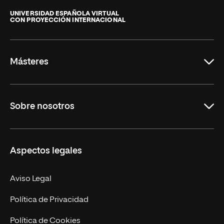
Internacional
de
UNIVERSIDAD ESPAÑOLA VIRTUAL
CON PROYECCIÓN INTERNACIONAL
La
Rioja
Másteres
Educación
Sobre nosotros
Derecho
Ciencias de la Seguridad
Misión y Valores
Aspectos legales
Empresa
Nuestro Equipo
MBA
Contacto
Aviso Legal
Marketing y Comunicación
Política de Privacidad
Ingeniería
Política de Cookies