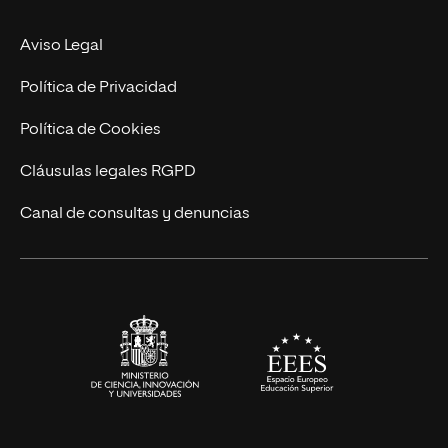
MBA
Contacto
Aviso Legal
Marketing y Comunicación
Política de Privacidad
Ingeniería
Política de Cookies
Diseño
Cláusulas legales RGPD
Ciencias de la Salud
Canal de consultas y denuncias
Artes y Humanidades