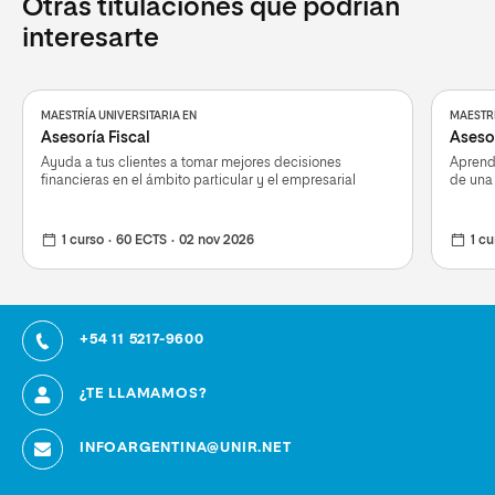
Otras titulaciones que podrían
interesarte
MAESTRÍA UNIVERSITARIA EN
MAESTRÍ
Asesoría Fiscal
Aseso
Ayuda a tus clientes a tomar mejores decisiones
Aprende
financieras en el ámbito particular y el empresarial
de una
1 curso
60 ECTS
02 nov 2026
1 cu
+54 11 5217-9600
¿TE LLAMAMOS?
INFOARGENTINA@UNIR.NET