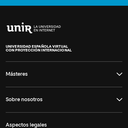
Universidad
Internacional
de
UNIVERSIDAD ESPAÑOLA VIRTUAL
CON PROYECCIÓN INTERNACIONAL
La
Rioja
Másteres
Educación
Sobre nosotros
Derecho
Ciencias de la Seguridad
Misión y Valores
Aspectos legales
Empresa
Nuestro Equipo