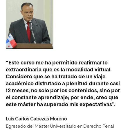
“E
“Este curso me ha permitido reafirmar lo
ob
extraordinaria que es la modalidad virtual.
mi
Considero que se ha tratado de un viaje
he
académico disfrutado a plenitud durante casi
ce
12 meses, no solo por los contenidos, sino por
en
el constante aprendizaje; por ende, creo que
este máster ha superado mis expectativas”.
Ma
Es
Luis Carlos Cabezas Moreno
Ec
Egresado del Máster Universitario en Derecho Penal