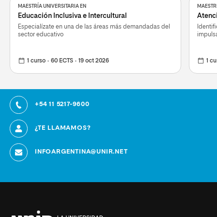
MAESTRÍA UNIVERSITARIA EN
MAESTRÍ
Educación Inclusiva e Intercultural
Atenci
Especialízate en una de las áreas más demandadas del
Identif
sector educativo
impulsa
1 curso
60 ECTS
19 oct 2026
1 cu
+54 11 5217-9600
¿TE LLAMAMOS?
INFOARGENTINA@UNIR.NET