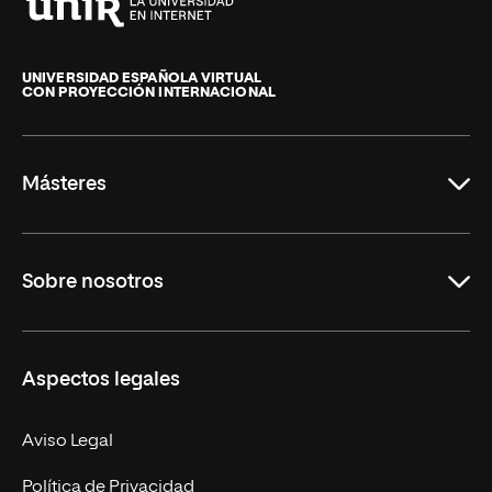
Universidad
Internacional
de
UNIVERSIDAD ESPAÑOLA VIRTUAL
CON PROYECCIÓN INTERNACIONAL
La
Rioja
Másteres
Educación
Sobre nosotros
Derecho
Ciencias de la Seguridad
Misión y Valores
Aspectos legales
Empresa
Nuestro Equipo
MBA
Contacto
Aviso Legal
Marketing y Comunicación
Política de Privacidad