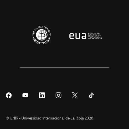
Síguenos
Síguenos
Síguenos
Síguenos
Síguenos
Síguenos
en
en
en
en
en
en
Facebook
YouTube
LinkedIn
Instagram
Twitter
Tiktok
© UNIR - Universidad Internacional de La Rioja 2026