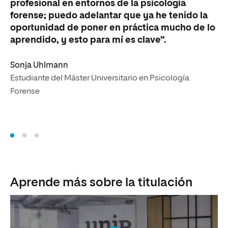
profesional en entornos de la psicología
to
forense; puedo adelantar que ya he tenido la
ac
oportunidad de poner en práctica mucho de lo
aprendido, y esto para mí es clave”.
Ra
Es
Sonja Uhlmann
Fo
Estudiante del Máster Universitario en Psicología
Forense
Aprende más sobre la titulación