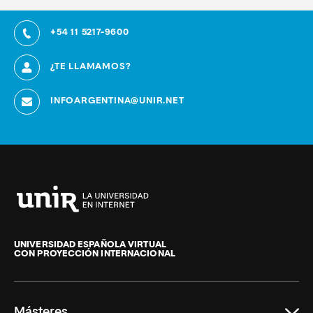
+54 11 5217-9600
¿TE LLAMAMOS?
INFOARGENTINA@UNIR.NET
Universidad
Internacional
de
UNIVERSIDAD ESPAÑOLA VIRTUAL
CON PROYECCIÓN INTERNACIONAL
La
Rioja
Másteres