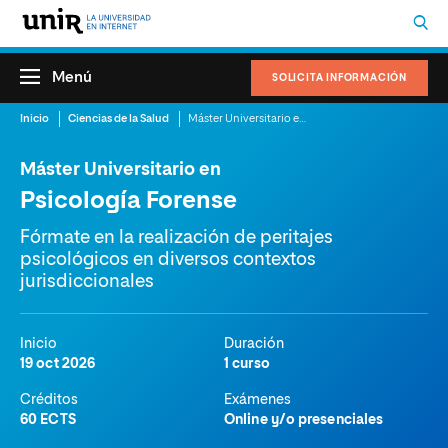
Menú
SOLICITA INFORMACIÓN
Inicio
Ciencias de la Salud
Máster Universitario en Psicología Forense
Máster Universitario en
Psicología Forense
Fórmate en la realización de peritajes
psicológicos en diversos contextos
jurisdiccionales
Inicio
Duración
19 oct 2026
1 curso
Créditos
Exámenes
60 ECTS
Online y/o presenciales