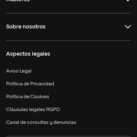
Educación
Sobre nosotros
Derecho
Ciencias de la Seguridad
Misión y Valores
Aspectos legales
Empresa
Nuestro Equipo
MBA
Contacto
Aviso Legal
Marketing y Comunicación
Política de Privacidad
Ingeniería
Política de Cookies
Diseño
Cláusulas legales RGPD
Ciencias de la Salud
Canal de consultas y denuncias
Artes y Humanidades