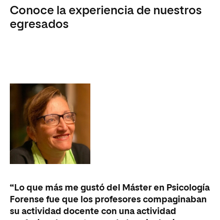
Conoce la experiencia de nuestros
egresados
“E
“Lo que más me gustó del Máster en Psicología
pa
Forense fue que los profesores compaginaban
un
su actividad docente con una actividad
ám