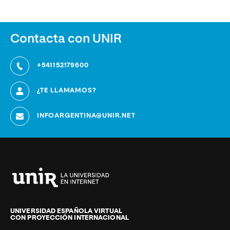
Contacta con UNIR
+541152179600
¿TE LLAMAMOS?
INFOARGENTINA@UNIR.NET
Universidad
Internacional
de
UNIVERSIDAD ESPAÑOLA VIRTUAL
CON PROYECCIÓN INTERNACIONAL
La
Rioja