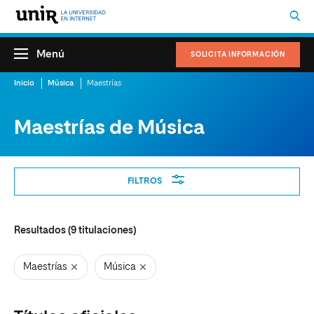
Menú
SOLICITA INFORMACIÓN
Inicio
Música
Maestrías
Maestrías de Música
Filtros
FILTROS
Resultados (
9
titulaciones)
Maestrías
Música