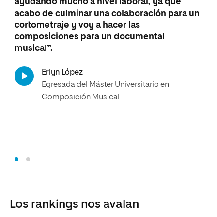
ayudando mucho a nivel laboral, ya que
aco
acabo de culminar una colaboración para un
que
cortometraje y voy a hacer las
apr
composiciones para un documental
tuv
musical”.
mat
inv
Erlyn López
Egresada del Máster Universitario en
Andr
Composición Musical
Estu
Mus
Los rankings nos avalan