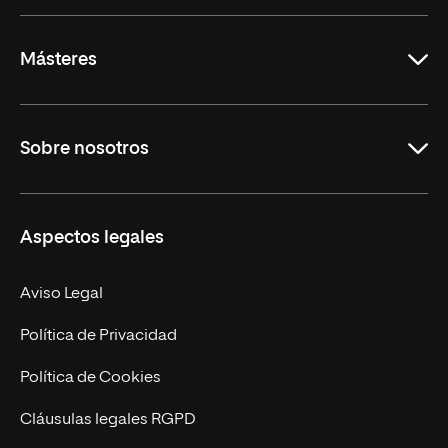
Másteres
Educación
Sobre nosotros
Derecho
Ciencias de la Seguridad
Misión y Valores
Aspectos legales
Empresa
Nuestro Equipo
MBA
Contacto
Aviso Legal
Marketing y Comunicación
Política de Privacidad
Ingeniería
Política de Cookies
Diseño
Cláusulas legales RGPD