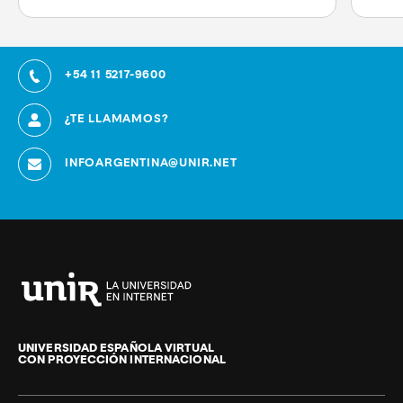
+54 11 5217-9600
¿TE LLAMAMOS?
INFOARGENTINA@UNIR.NET
Universidad
Internacional
de
UNIVERSIDAD ESPAÑOLA VIRTUAL
CON PROYECCIÓN INTERNACIONAL
La
Rioja