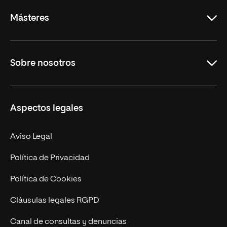
Másteres
Educación
Sobre nosotros
Derecho
Ciencias de la Seguridad
Misión y Valores
Aspectos legales
Empresa
Nuestro Equipo
MBA
Contacto
Aviso Legal
Marketing y Comunicación
Política de Privacidad
Ingeniería
Política de Cookies
Diseño
Cláusulas legales RGPD
Ciencias de la Salud
Canal de consultas y denuncias