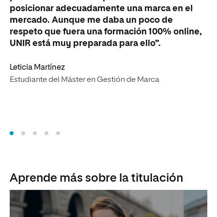
posicionar adecuadamente una marca en el
en
mercado. Aunque me daba un poco de
cr
respeto que fuera una formación 100% online,
cu
UNIR está muy preparada para ello”.
úl
má
Leticia Martínez
El
Estudiante del Máster en Gestión de Marca
Es
Aprende más sobre la titulación