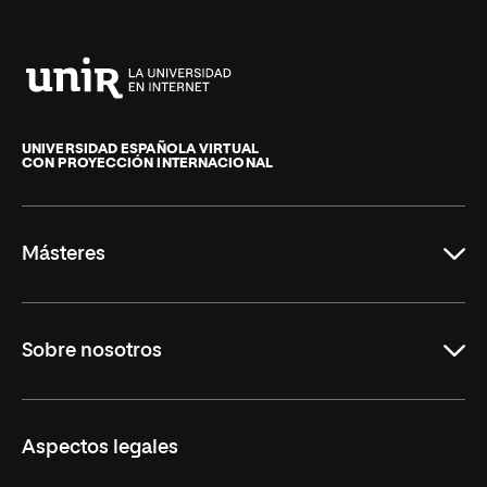
Universidad
Internacional
de
UNIVERSIDAD ESPAÑOLA VIRTUAL
CON PROYECCIÓN INTERNACIONAL
La
Rioja
Másteres
Educación
Sobre nosotros
Derecho
Ciencias de la Seguridad
Misión y Valores
Aspectos legales
Empresa
Nuestro Equipo