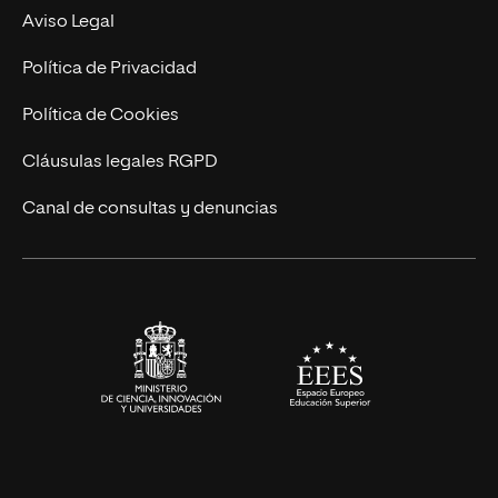
MBA
Contacto
Aviso Legal
Marketing y Comunicación
Política de Privacidad
Ingeniería
Política de Cookies
Diseño
Cláusulas legales RGPD
Ciencias de la Salud
Canal de consultas y denuncias
Artes y Humanidades