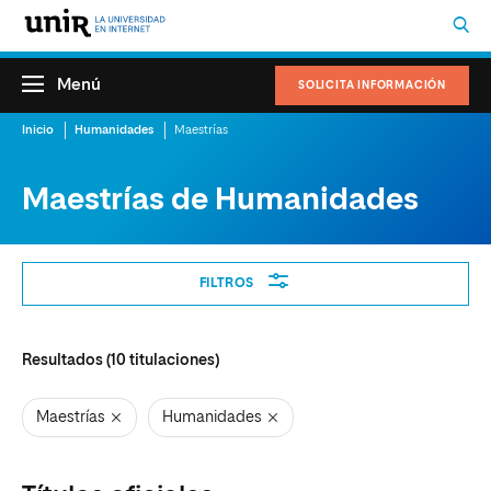
Menú
SOLICITA INFORMACIÓN
Inicio
Humanidades
Maestrías
Maestrías de Humanidades
Filtros
FILTROS
Resultados (
10
titulaciones)
Maestrías
Humanidades