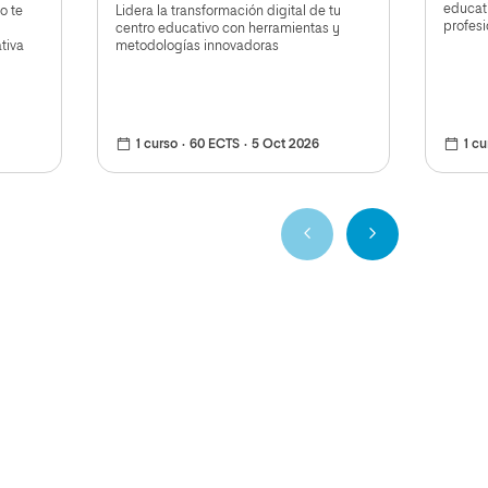
educat
o te
Lidera la transformación digital de tu
profes
centro educativo con herramientas y
tiva
metodologías innovadoras
1 curso
60 ECTS
5 Oct 2026
1 cu
Anterior
Siguiente