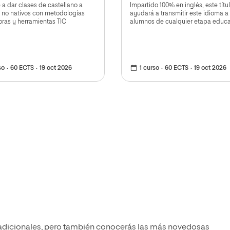
a dar clases de castellano a
Impartido 100% en inglés, este títul
 no nativos con metodologías
ayudará a transmitir este idioma a
ras y herramientas TIC
alumnos de cualquier etapa educa
so
60 ECTS
19 oct 2026
1 curso
60 ECTS
19 oct 2026
radicionales, pero también conocerás las más novedosas