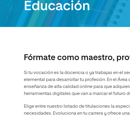
Educación
Diseño
Ingeniería y Tecnología
Ciencias de la Salud
Diseño
Ciencias Sociales
Ciencias de la Salud
Humanidades
Ciencias Sociales
Artes
Humanidades
Artes
Fórmate como maestro, prof
Música
Si tu vocación es la docencia o ya trabajas en el s
elemental para desarrollar tu profesión. En el Ár
enseñanza de alta calidad
online
para que adquiera
herramientas digitales que van a marcar el futuro d
Elige entre nuestro listado de titulaciones la especi
necesidades. Evoluciona en tu carrera y ofrece un