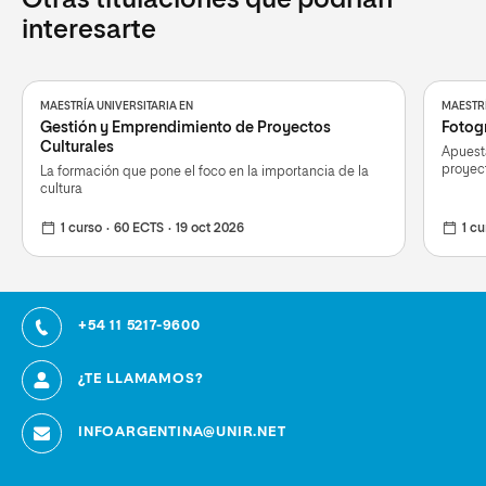
interesarte
MAESTRÍA UNIVERSITARIA EN
MAESTRÍ
Gestión y Emprendimiento de Proyectos
Fotogr
Culturales
Apuesta
proyect
La formación que pone el foco en la importancia de la
cultura
1 curso
60 ECTS
19 oct 2026
1 cu
+54 11 5217-9600
¿TE LLAMAMOS?
INFOARGENTINA@UNIR.NET