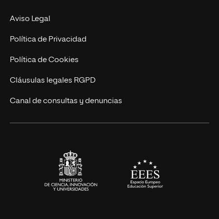
MBA
Contacto
Aviso Legal
Marketing y Comunicación
Política de Privacidad
Ingeniería
Política de Cookies
Diseño
Cláusulas legales RGPD
Ciencias de la Salud
Canal de consultas y denuncias
Artes y Humanidades