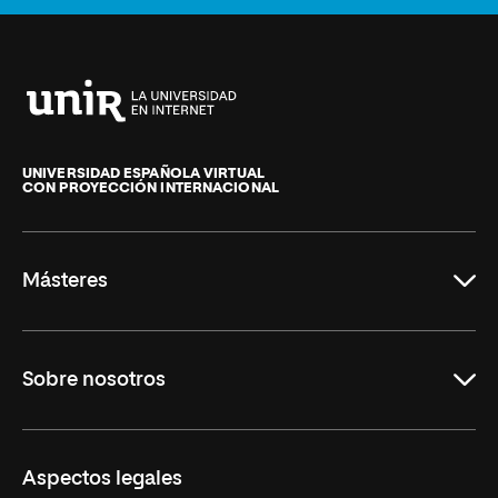
Universidad
Internacional
de
UNIVERSIDAD ESPAÑOLA VIRTUAL
CON PROYECCIÓN INTERNACIONAL
La
Rioja
Másteres
Educación
Sobre nosotros
Derecho
Ciencias de la Seguridad
Misión y Valores
Aspectos legales
Empresa
Nuestro Equipo