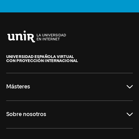
Universidad
Internacional
de
UNIVERSIDAD ESPAÑOLA VIRTUAL
CON PROYECCIÓN INTERNACIONAL
La
Rioja
Másteres
Educación
Sobre nosotros
Derecho
Ciencias de la Seguridad
Misión y Valores