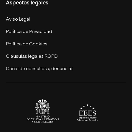
Aspectos legales
Empresa
Nuestro Equipo
MBA
Contacto
Aviso Legal
Marketing y Comunicación
Política de Privacidad
Ingeniería
Política de Cookies
Diseño
Cláusulas legales RGPD
Ciencias de la Salud
Canal de consultas y denuncias
Artes y Humanidades