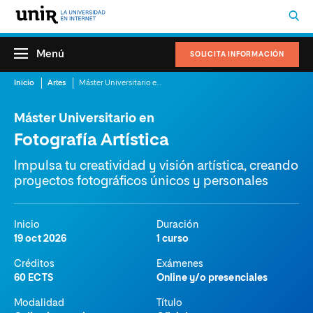
Menú
SOLICITA INFORMACIÓN
Inicio
Artes
Máster Universitario en Fotografía Artística
Máster Universitario en
Fotografía Artística
Impulsa tu creatividad y visión artística, creando
proyectos fotográficos únicos y personales
Inicio
Duración
19 oct 2026
1 curso
Créditos
Exámenes
60 ECTS
Online y/o presenciales
Modalidad
Título