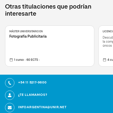
Otras titulaciones que podrían
interesarte
MÁSTER UNIVERSITARIO EN
LICENCI
Fotografía Publicitaria
Descubr
la com
únicos
1 curso
60 ECTS
4 c
+54 11 5217-9600
¿TE LLAMAMOS?
INFOARGENTINA@UNIR.NET