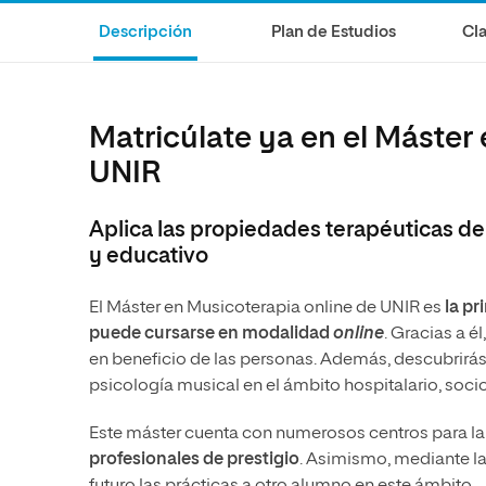
Diseño
Ingeniería y Tecnología
Descripción
Plan de Estudios
Cla
Ciencias de la Salud
Diseño
Ciencias Sociales
Ciencias de la Salud
Humanidades
Ciencias Sociales
Matricúlate ya en el Máster 
Artes
Humanidades
UNIR
Artes
Aplica las propiedades terapéuticas de 
Música
y educativo
El Máster en Musicoterapia online de UNIR es
la pr
puede cursarse en modalidad
online
. Gracias a 
en beneficio de las personas. Además, descubrirás 
psicología musical en el ámbito hospitalario, socio
Este máster cuenta con numerosos centros para la 
profesionales de prestigio
. Asimismo, mediante la 