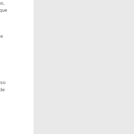
s,
 que
 e
rso
 de