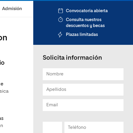
Admisión
Convocatoria abierta
Consulta nuestros
descuentos y becas
Plazas limitadas
on
Solicita información
io
ue
sica
as
un