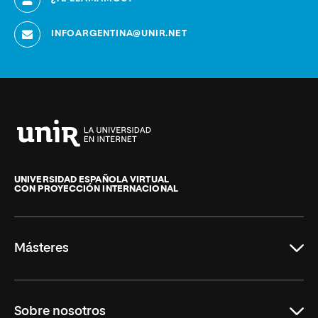
INFOARGENTINA@UNIR.NET
Universidad
Internacional
de
UNIVERSIDAD ESPAÑOLA VIRTUAL
CON PROYECCIÓN INTERNACIONAL
La
Rioja
Másteres
Educación
Sobre nosotros
Derecho