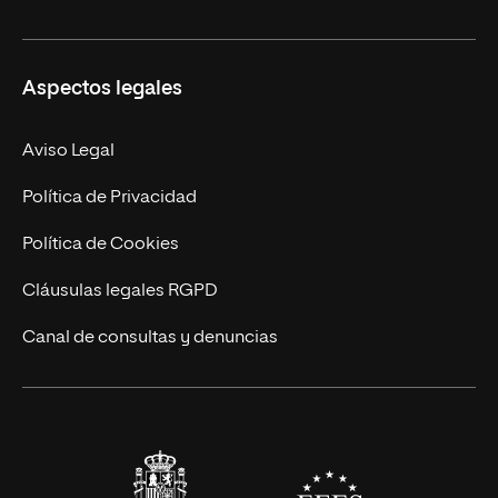
Ciencias de la Seguridad
Misión y Valores
Aspectos legales
Empresa
Nuestro Equipo
MBA
Contacto
Aviso Legal
Marketing y Comunicación
Política de Privacidad
Ingeniería
Política de Cookies
Diseño
Cláusulas legales RGPD
Ciencias de la Salud
Canal de consultas y denuncias
Artes y Humanidades