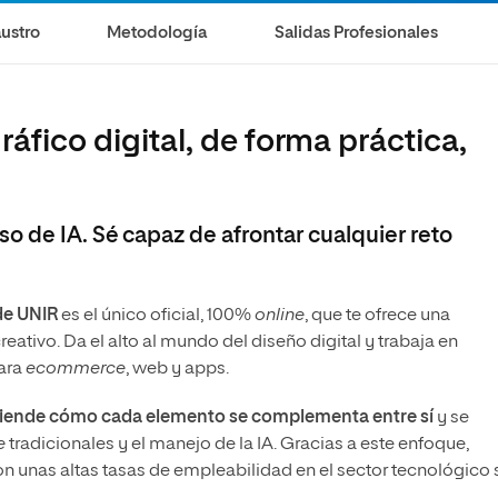
Videojuegos
ustro
Metodología
Salidas Profesionales
Maestría Universitaria en Animación 3D para las
Industrias del Entretenimiento
Maestría Universitaria en Herramientas y
Tecnologías para el Diseño de Espacios
ráfico digital, de forma práctica,
Arquitectónicos Inteligentes
o de IA. Sé capaz de afrontar cualquier reto
de UNIR
es el único oficial, 100%
online
, que te ofrece una
ativo. Da el alto al mundo del diseño digital y trabaja en
para
ecommerce
, web y apps.
entiende cómo cada elemento se complementa entre sí
y se
e
tradicionales y el manejo de la IA. Gracias a este enfoque,
n unas altas tasas de empleabilidad en el sector tecnológico 