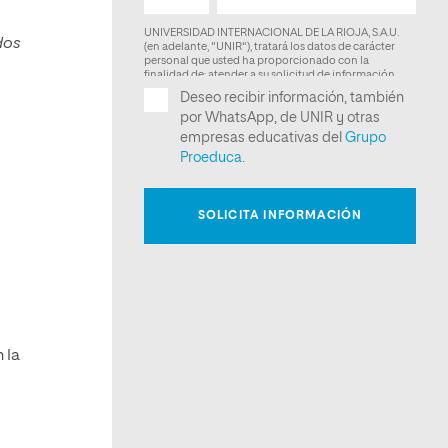
dos
 la