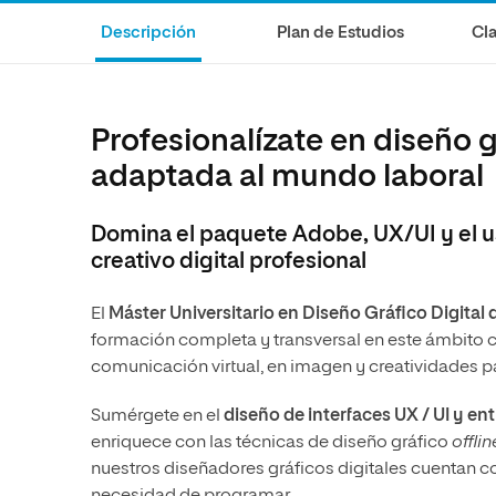
Diseño
Ingeniería y Tecnología
Descripción
Plan de Estudios
Cla
Ciencias de la Salud
Diseño
Ciencias Sociales
Ciencias de la Salud
Humanidades
Ciencias Sociales
Profesionalízate en diseño g
Artes
Humanidades
adaptada al mundo laboral
Artes
Domina el paquete Adobe, UX/UI y el us
Música
creativo digital profesional
El
Máster Universitario en Diseño Gráfico Digital 
formación completa y transversal en este ámbito cre
comunicación virtual, en imagen y creatividades 
Sumérgete en el
diseño de interfaces UX / UI y 
enriquece con las técnicas de diseño gráfico
offlin
nuestros diseñadores gráficos digitales cuentan co