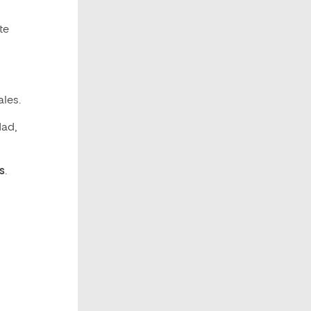
te
ales.
dad,
s
.