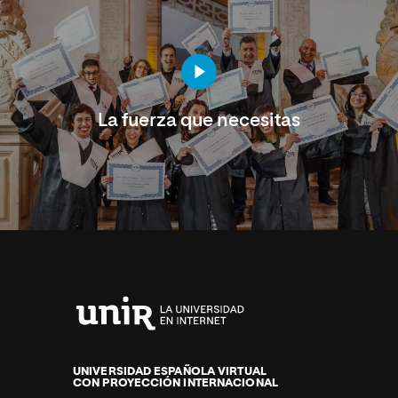
La fuerza que necesitas
Universidad
Internacional
de
UNIVERSIDAD ESPAÑOLA VIRTUAL
CON PROYECCIÓN INTERNACIONAL
La
Rioja