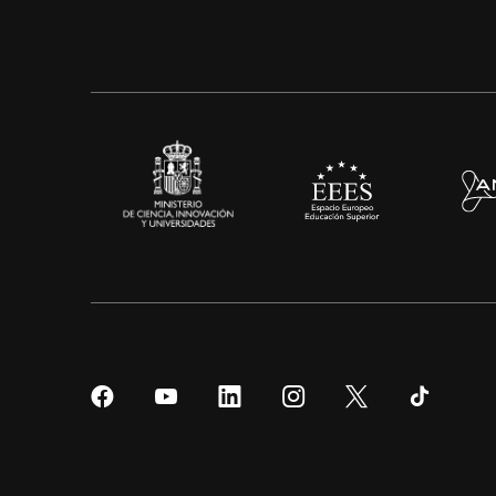
Síguenos
Síguenos
Síguenos
Síguenos
Síguenos
Sígueno
en
en
en
en
en
en
Facebook
YouTube
LinkedIn
Instagram
Twitter
Tiktok