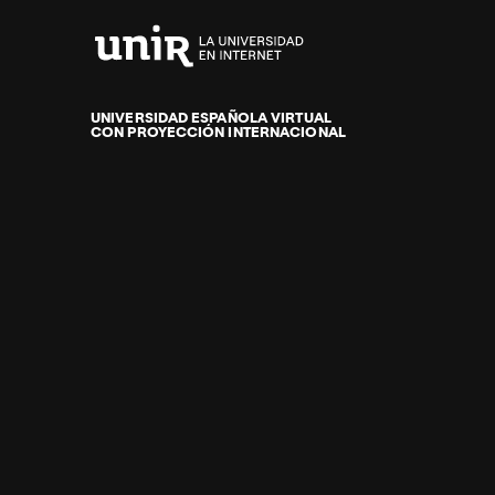
Universidad
Internacional
de
UNIVERSIDAD ESPAÑOLA VIRTUAL
CON PROYECCIÓN INTERNACIONAL
La
Rioja