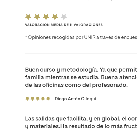
Diseño
Ingeniería y Tecnología
Ciencias de la Salud
Diseño
Ciencias Sociales
Ciencias de la Salud
VALORACIÓN MEDIA DE 11 VALORACIONES
Humanidades
Ciencias Sociales
* Opiniones recogidas por UNIR a través de encues
Artes
Humanidades
Artes
Música
Buen curso y metodología. Ya que permite
familia mientras se estudia. Buena atenci
de las oficinas como del profesorado.
Diego Antón Olloqui
Las salidas que facilita, y en global, el c
y materiales.Ha resultado de lo más fructí