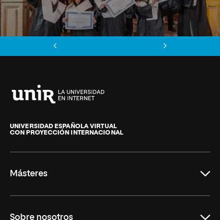
Anterior
Siguiente
Universidad
Internacional
de
UNIVERSIDAD ESPAÑOLA VIRTUAL
CON PROYECCIÓN INTERNACIONAL
La
Rioja
Másteres
Educación
Sobre nosotros