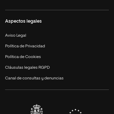
Derecho
Ciencias de la Seguridad
Misión y Valores
Aspectos legales
Empresa
Nuestro Equipo
MBA
Contacto
Aviso Legal
Marketing y Comunicación
Política de Privacidad
Ingeniería
Política de Cookies
Diseño
Cláusulas legales RGPD
Ciencias de la Salud
Canal de consultas y denuncias
Artes y Humanidades