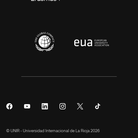
Síguenos
Síguenos
Síguenos
Síguenos
Síguenos
Síguenos
en
en
en
en
en
en
Facebook
YouTube
LinkedIn
Instagram
Twitter
Tiktok
© UNIR - Universidad Internacional de La Rioja 2026