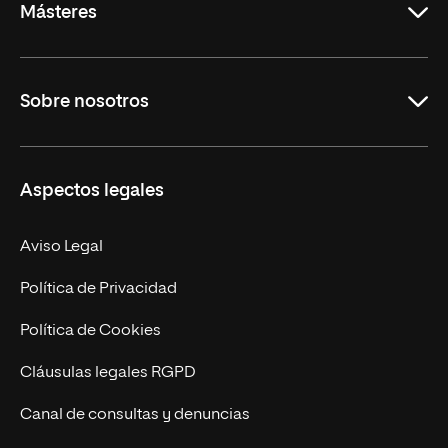
Másteres
Educación
Sobre nosotros
Derecho
Ciencias de la Seguridad
Misión y Valores
Aspectos legales
Empresa
Nuestro Equipo
MBA
Contacto
Aviso Legal
Marketing y Comunicación
Política de Privacidad
Ingeniería
Política de Cookies
Diseño
Cláusulas legales RGPD
Ciencias de la Salud
Canal de consultas y denuncias
Artes y Humanidades