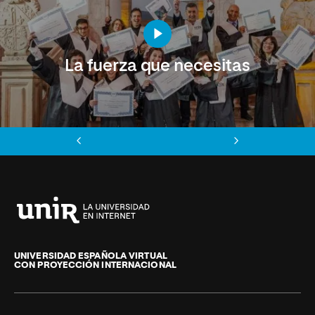
La fuerza que necesitas
Anterior
Siguiente
Universidad
Internacional
de
UNIVERSIDAD ESPAÑOLA VIRTUAL
CON PROYECCIÓN INTERNACIONAL
La
Rioja