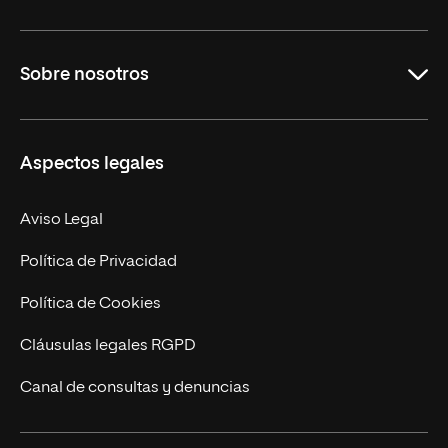
Educación
Sobre nosotros
Derecho
Ciencias de la Seguridad
Misión y Valores
Aspectos legales
Empresa
Nuestro Equipo
MBA
Contacto
Aviso Legal
Marketing y Comunicación
Política de Privacidad
Ingeniería
Política de Cookies
Diseño
Cláusulas legales RGPD
Ciencias de la Salud
Canal de consultas y denuncias
Artes y Humanidades