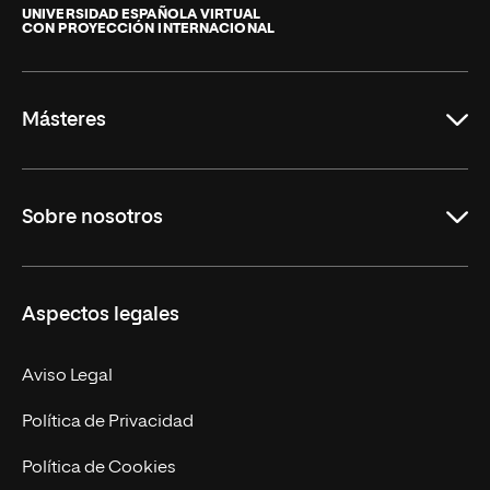
de
UNIVERSIDAD ESPAÑOLA VIRTUAL
CON PROYECCIÓN INTERNACIONAL
La
Rioja
Másteres
Educación
Sobre nosotros
Derecho
Ciencias de la Seguridad
Misión y Valores
Aspectos legales
Empresa
Nuestro Equipo
MBA
Contacto
Aviso Legal
Marketing y Comunicación
Política de Privacidad
Ingeniería
Política de Cookies