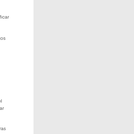
ficar
tos
l
ar
ras