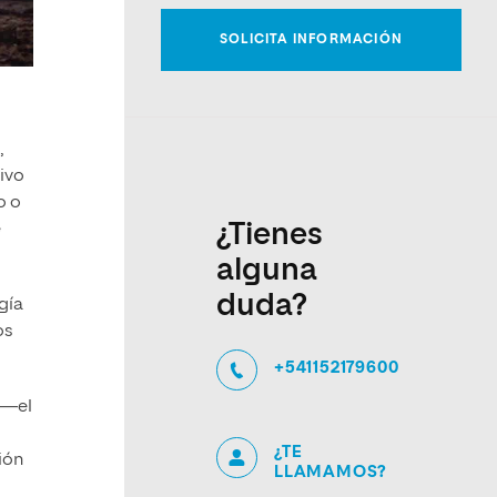
,
tivo
o o
¿Tienes
e
alguna
duda?
gía
os
+541152179600
—el
¿TE
ión
LLAMAMOS?