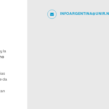
INFOARGENTINA@UNIR.N
y la
cho
ias
se da
zan