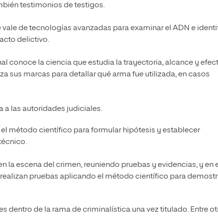
ambién testimonios de testigos.
se vale de tecnologías avanzadas para examinar el ADN e identi
cto delictivo.
al conoce la ciencia que estudia la trayectoria, alcance y efec
liza sus marcas para detallar qué arma fue utilizada, en casos
 a las autoridades judiciales.
l método científico para formular hipótesis y establecer
técnico.
en la escena del crimen, reuniendo pruebas y evidencias, y en e
 realizan pruebas aplicando el método científico para demostr
s dentro de la rama de criminalística una vez titulado. Entre ot