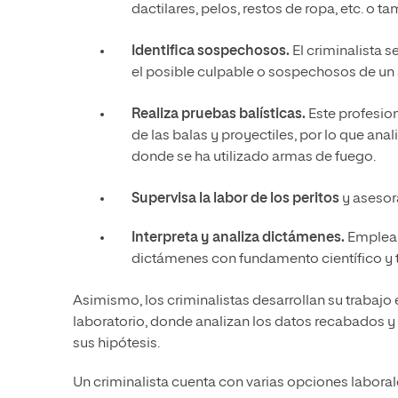
dactilares, pelos, restos de ropa, etc. o t
Identifica sospechosos.
El criminalista 
el posible culpable o sospechosos de un a
Realiza pruebas balísticas.
Este profesion
de las balas y proyectiles, por lo que ana
donde se ha utilizado armas de fuego.
Supervisa la labor de los peritos
y asesora
Interpreta y analiza dictámenes.
Emplea e
dictámenes con fundamento científico y 
Asimismo, los criminalistas desarrollan su trabajo 
laboratorio, donde analizan los datos recabados y
sus hipótesis.
Un criminalista cuenta con varias opciones laborale