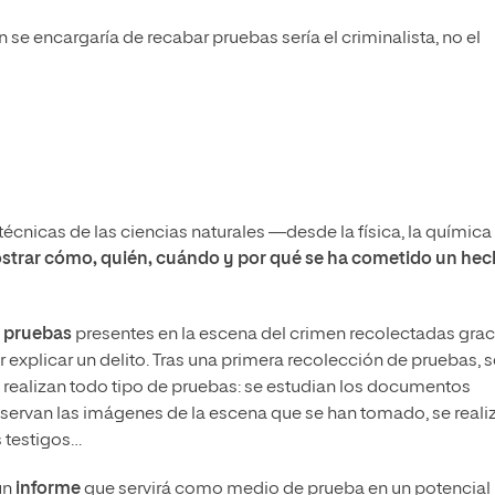
en se encargaría de recabar pruebas sería el criminalista, no el
cnicas de las ciencias naturales —desde la física, la química 
trar cómo, quién, cuándo y por qué se ha cometido un he
y pruebas
presentes en la escena del crimen recolectadas grac
r explicar un delito. Tras una primera recolección de pruebas, 
se realizan todo tipo de pruebas: se estudian los documentos
observan las imágenes de la escena que se han tomado, se reali
s testigos…
un
informe
que servirá como medio de prueba en un potencial