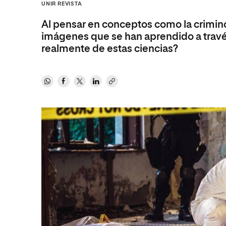
Diseño
Ingeniería y Tecnología
UNIR REVISTA
Ciencias de la Salud
Diseño
Al pensar en conceptos como la criminol
imágenes que se han aprendido a través
Ciencias Sociales
Ciencias de la Salud
realmente de estas ciencias?
Humanidades
Ciencias Sociales
Artes
Humanidades
Artes
Música