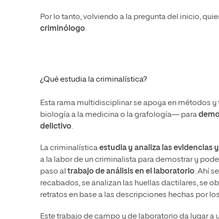
Por lo tanto, volviendo a la pregunta del inicio, qui
criminólogo
.
¿Qué estudia la criminalística?
Esta rama multidisciplinar se apoya en métodos y té
biología a la medicina o la grafología— para
demos
delictivo
.
La criminalística
estudia y analiza las evidencias 
a la labor de un criminalista para demostrar y pode
paso al
trabajo de análisis en el laboratorio
. Ahí 
recabados, se analizan las huellas dactilares, se 
retratos en base a las descripciones hechas por lo
Este trabajo de campo y de laboratorio da lugar a 