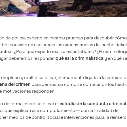
po de policía experto
en recabar pruebas para descubrir cómo
bor consiste en esclarecer las circunstancias del hecho delic
tuar. ¿Pero qué experto realiza estas labores? ¿El criminólog
r lugar deberemos responder
qué es la
criminalística
y en qué s
r empírico y multidisciplinar, íntimamente ligada a la criminolo
cena del crimen
para demostrar cómo se cometieron los hech
qué motivaciones responden.
ca de forma interdisciplinar el
estudio de la conducta criminal
ausas que explican ese comportamiento— con la finalidad de
oner medios de control social e intervenciones para la reinserc