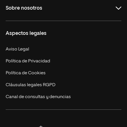
Sobre nosotros
Derecho
Ciencias de la Seguridad
Misión y Valores
Aspectos legales
Empresa
Nuestro Equipo
MBA
Contacto
Aviso Legal
Marketing y Comunicación
Política de Privacidad
Ingeniería
Política de Cookies
Diseño
Cláusulas legales RGPD
Ciencias de la Salud
Canal de consultas y denuncias
Artes y Humanidades