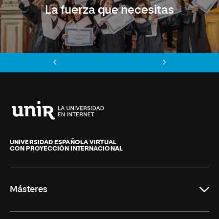
La fuerza que necesitas
Anterior
Siguiente
Universidad
Internacional
de
UNIVERSIDAD ESPAÑOLA VIRTUAL
CON PROYECCIÓN INTERNACIONAL
La
Rioja
Másteres
Educación