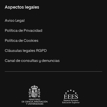
Aspectos legales
Empresa
Nuestro Equipo
MBA
Contacto
Aviso Legal
Marketing y Comunicación
Política de Privacidad
Ingeniería
Política de Cookies
Diseño
Cláusulas legales RGPD
Ciencias de la Salud
Canal de consultas y denuncias
Artes y Humanidades