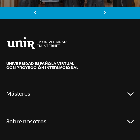
Anterior
Siguiente
Universidad
Internacional
de
UNIVERSIDAD ESPAÑOLA VIRTUAL
CON PROYECCIÓN INTERNACIONAL
La
Rioja
Másteres
Educación
Sobre nosotros
Derecho
Ciencias de la Seguridad
Misión y Valores