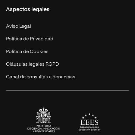
Aspectos legales
Empresa
Nuestro Equipo
MBA
Contacto
Aviso Legal
Marketing y Comunicación
Política de Privacidad
Ingeniería
Política de Cookies
Diseño
Cláusulas legales RGPD
Ciencias de la Salud
Canal de consultas y denuncias
Artes y Humanidades