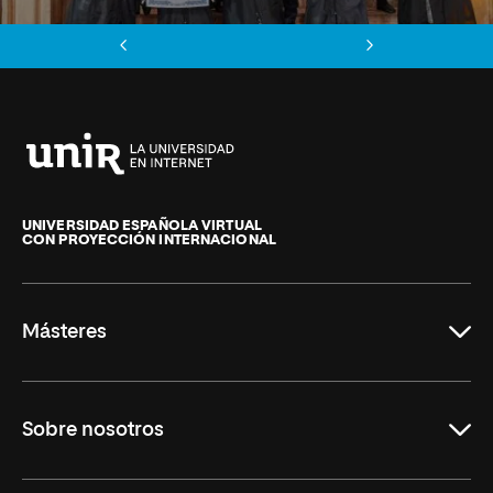
Anterior
Siguiente
Universidad
Internacional
de
UNIVERSIDAD ESPAÑOLA VIRTUAL
CON PROYECCIÓN INTERNACIONAL
La
Rioja
Másteres
Educación
Sobre nosotros
Derecho
Ciencias de la Seguridad
Misión y Valores