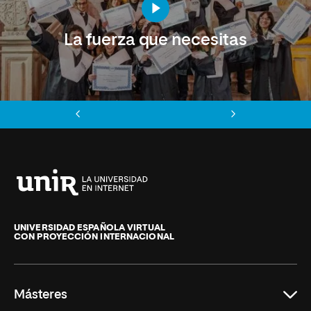
La fuerza que necesitas
Anterior
Siguiente
Universidad
Internacional
de
UNIVERSIDAD ESPAÑOLA VIRTUAL
CON PROYECCIÓN INTERNACIONAL
La
Rioja
Másteres