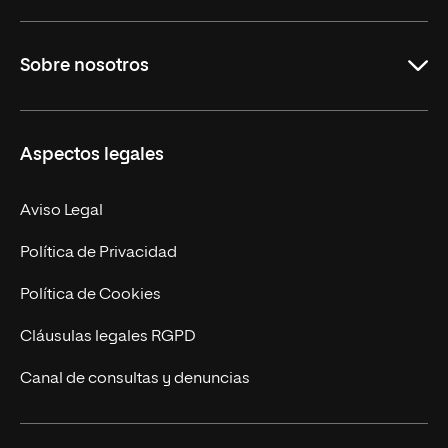
Educación
Sobre nosotros
Derecho
Ciencias de la Seguridad
Misión y Valores
Aspectos legales
Empresa
Nuestro Equipo
MBA
Contacto
Aviso Legal
Marketing y Comunicación
Política de Privacidad
Ingeniería
Política de Cookies
Diseño
Cláusulas legales RGPD
Ciencias de la Salud
Canal de consultas y denuncias
Artes y Humanidades