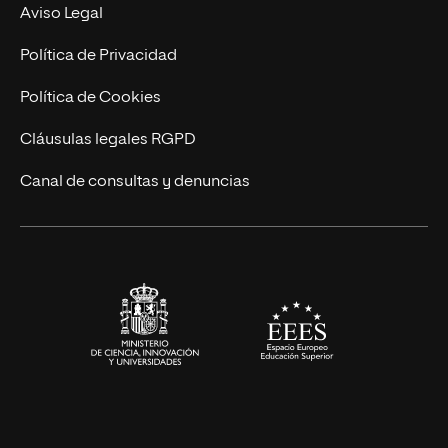
MBA
Contacto
Aviso Legal
Marketing y Comunicación
Política de Privacidad
Ingeniería
Política de Cookies
Diseño
Cláusulas legales RGPD
Ciencias de la Salud
Canal de consultas y denuncias
Artes y Humanidades