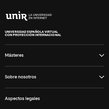
Universidad
Internacional
de
UNIVERSIDAD ESPAÑOLA VIRTUAL
CON PROYECCIÓN INTERNACIONAL
La
Rioja
Másteres
Educación
Sobre nosotros
Derecho
Ciencias de la Seguridad
Misión y Valores
Aspectos legales
Empresa
Nuestro Equipo