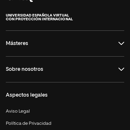
Universidad
Internacional
de
UNIVERSIDAD ESPAÑOLA VIRTUAL
CON PROYECCIÓN INTERNACIONAL
La
Rioja
Másteres
Educación
Sobre nosotros
Derecho
Ciencias de la Seguridad
Misión y Valores
Aspectos legales
Empresa
Nuestro Equipo
MBA
Contacto
Aviso Legal
Marketing y Comunicación
Política de Privacidad