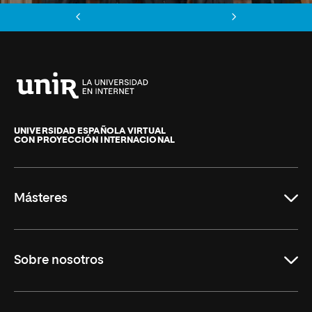
Anterior
Siguiente
Universidad
Internacional
de
UNIVERSIDAD ESPAÑOLA VIRTUAL
CON PROYECCIÓN INTERNACIONAL
La
Rioja
Másteres
Educación
Sobre nosotros
Derecho
Ciencias de la Seguridad
Misión y Valores