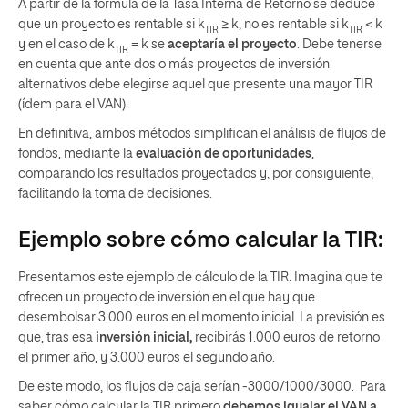
A partir de la fórmula de la Tasa Interna de Retorno se deduce
que un proyecto es rentable si k
≥ k, no es rentable si k
< k
TIR
TIR
y en el caso de k
= k se
aceptaría el proyecto
. Debe tenerse
TIR
en cuenta que ante dos o más proyectos de inversión
alternativos debe elegirse aquel que presente una mayor TIR
(ídem para el VAN).
En definitiva, ambos métodos simplifican el análisis de flujos de
fondos, mediante la
evaluación de oportunidades
,
comparando los resultados proyectados y, por consiguiente,
facilitando la toma de decisiones.
Ejemplo sobre cómo calcular la TIR:
Presentamos este ejemplo de cálculo de la TIR. Imagina que te
ofrecen un proyecto de inversión en el que hay que
desembolsar 3.000 euros en el momento inicial. La previsión es
que, tras esa
inversión inicial,
recibirás 1.000 euros de retorno
el primer año, y 3.000 euros el segundo año.
De este modo, los flujos de caja serían -3000/1000/3000. Para
saber cómo calcular la TIR primero
debemos igualar el VAN a