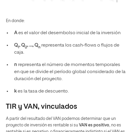
En donde:
A
es el valor del desembolso inicial de la inversión
Q
, Q
, …, Q
representa los cash-flows o flujos de
1
2
n
caja.
n
representa el número de momentos temporales
en que se divide el período global considerado de la
duración del proyecto.
k
es la tasa de descuento.
TIR y VAN, vinculados
A partir del resultado del VAN podemos determinar que un
proyecto de inversión es rentable si su
VAN es positivo
, no es
rentable si es negativo, o financieramente indistinto si el VAN es