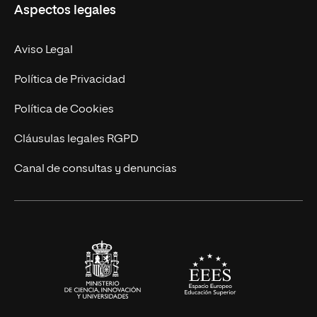
Aspectos legales
Empresa
Nuestro Equipo
MBA
Contacto
Aviso Legal
Marketing y Comunicación
Política de Privacidad
Ingeniería
Política de Cookies
Diseño
Cláusulas legales RGPD
Ciencias de la Salud
Canal de consultas y denuncias
Artes y Humanidades