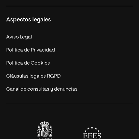
Ciencias de la Seguridad
Misión y Valores
Aspectos legales
Empresa
Nuestro Equipo
MBA
Contacto
Aviso Legal
Marketing y Comunicación
Política de Privacidad
Ingeniería
Política de Cookies
Diseño
Cláusulas legales RGPD
Ciencias de la Salud
Canal de consultas y denuncias
Artes y Humanidades