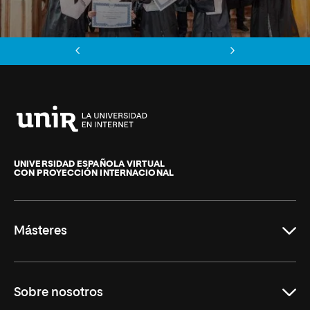
Anterior
Siguiente
Universidad
Internacional
de
UNIVERSIDAD ESPAÑOLA VIRTUAL
CON PROYECCIÓN INTERNACIONAL
La
Rioja
Másteres
Educación
Sobre nosotros
Derecho