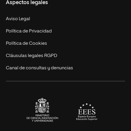
Aspectos legales
Empresa
Nuestro Equipo
MBA
Contacto
Aviso Legal
Marketing y Comunicación
Política de Privacidad
Ingeniería
Política de Cookies
Diseño
Cláusulas legales RGPD
Ciencias de la Salud
Canal de consultas y denuncias
Artes y Humanidades