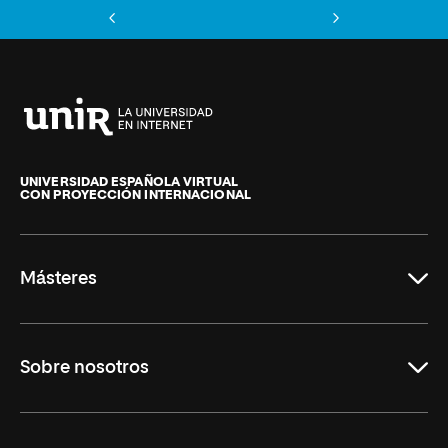
Anterior
Siguiente
Universidad
Internacional
de
UNIVERSIDAD ESPAÑOLA VIRTUAL
CON PROYECCIÓN INTERNACIONAL
La
Rioja
Másteres
Educación
Sobre nosotros
Derecho
Ciencias de la Seguridad
Misión y Valores