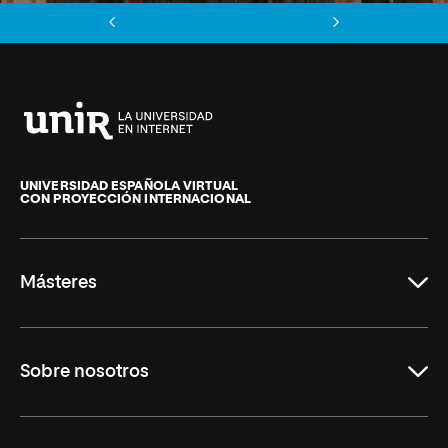
Anterior
Siguiente
Universidad
Internacional
de
UNIVERSIDAD ESPAÑOLA VIRTUAL
CON PROYECCIÓN INTERNACIONAL
La
Rioja
Másteres
Educación
Sobre nosotros
Derecho
Ciencias de la Seguridad
Misión y Valores