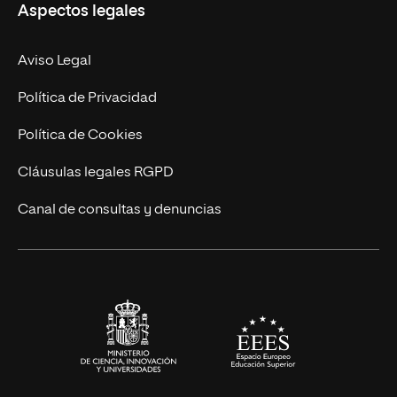
Aspectos legales
Empresa
Nuestro Equipo
MBA
Contacto
Aviso Legal
Marketing y Comunicación
Política de Privacidad
Ingeniería
Política de Cookies
Diseño
Cláusulas legales RGPD
Ciencias de la Salud
Canal de consultas y denuncias
Artes y Humanidades