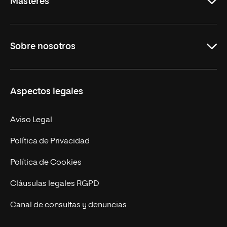
Másteres
Educación
Sobre nosotros
Derecho
Ciencias de la Seguridad
Misión y Valores
Aspectos legales
Empresa
Nuestro Equipo
MBA
Contacto
Aviso Legal
Marketing y Comunicación
Política de Privacidad
Ingeniería
Política de Cookies
Diseño
Cláusulas legales RGPD
Ciencias de la Salud
Canal de consultas y denuncias
Artes y Humanidades