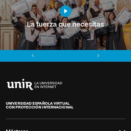
La fuerza que necesitas
Anterior
Siguiente
Universidad
Internacional
de
UNIVERSIDAD ESPAÑOLA VIRTUAL
CON PROYECCIÓN INTERNACIONAL
La
Rioja