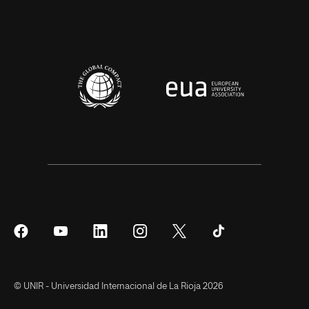
Síguenos
Síguenos
Síguenos
Síguenos
Síguenos
Síguenos
en
en
en
en
en
en
Facebook
YouTube
LinkedIn
Instagram
Twitter
Tiktok
© UNIR - Universidad Internacional de La Rioja 2026