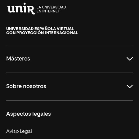
Universidad
Internacional
de
UNIVERSIDAD ESPAÑOLA VIRTUAL
CON PROYECCIÓN INTERNACIONAL
La
Rioja
Másteres
Educación
Sobre nosotros
Derecho
Ciencias de la Seguridad
Misión y Valores
Aspectos legales
Empresa
Nuestro Equipo
MBA
Contacto
Aviso Legal