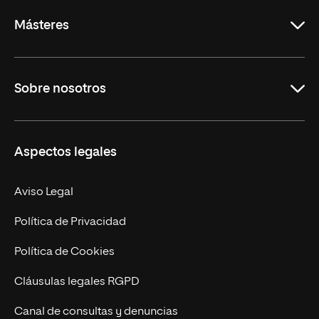
Másteres
Educación
Sobre nosotros
Derecho
Ciencias de la Seguridad
Misión y Valores
Aspectos legales
Empresa
Nuestro Equipo
MBA
Contacto
Aviso Legal
Marketing y Comunicación
Política de Privacidad
Ingeniería
Política de Cookies
Diseño
Cláusulas legales RGPD
Ciencias de la Salud
Canal de consultas y denuncias