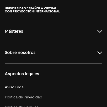
Universidad
Internacional
de
UNIVERSIDAD ESPAÑOLA VIRTUAL
CON PROYECCIÓN INTERNACIONAL
La
Rioja
Másteres
Educación
Sobre nosotros
Derecho
Ciencias de la Seguridad
Misión y Valores
Aspectos legales
Empresa
Nuestro Equipo
MBA
Contacto
Aviso Legal
Marketing y Comunicación
Política de Privacidad
Ingeniería