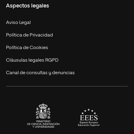
Aspectos legales
Empresa
Nuestro Equipo
MBA
Contacto
Aviso Legal
Marketing y Comunicación
Política de Privacidad
Ingeniería
Política de Cookies
Diseño
Cláusulas legales RGPD
Ciencias de la Salud
Canal de consultas y denuncias
Artes y Humanidades