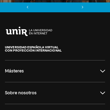
Anterior
Siguiente
Universidad
Internacional
de
UNIVERSIDAD ESPAÑOLA VIRTUAL
CON PROYECCIÓN INTERNACIONAL
La
Rioja
Másteres
Educación
Sobre nosotros
Derecho
Ciencias de la Seguridad
Misión y Valores