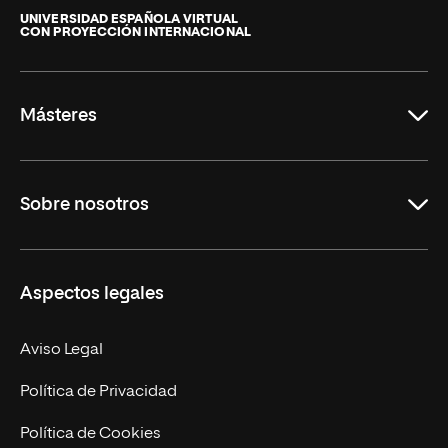
Internacional
de
UNIVERSIDAD ESPAÑOLA VIRTUAL
CON PROYECCIÓN INTERNACIONAL
La
Rioja
Másteres
Educación
Sobre nosotros
Derecho
Ciencias de la Seguridad
Misión y Valores
Aspectos legales
Empresa
Nuestro Equipo
MBA
Contacto
Aviso Legal
Marketing y Comunicación
Política de Privacidad
Ingeniería
Política de Cookies