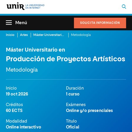
Menú
SOLICITA INFORMACIÓN
Inicio
Artes
Máster Universitario en Producción de Proyectos Artísticos
Metodología
Máster Universitario en
Producción de Proyectos Artísticos
Metodología
Inicio
Duración
19 oct 2026
1 curso
Créditos
Exámenes
60 ECTS
Online y/o presenciales
Modalidad
Título
Online interactivo
Oficial