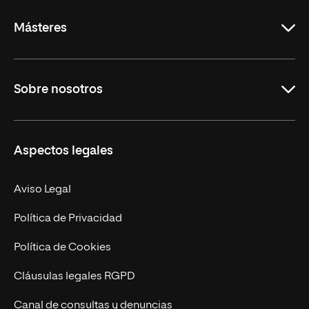
Másteres
Educación
Sobre nosotros
Derecho
Ciencias de la Seguridad
Misión y Valores
Aspectos legales
Empresa
Nuestro Equipo
MBA
Contacto
Aviso Legal
Marketing y Comunicación
Política de Privacidad
Ingeniería
Política de Cookies
Diseño
Cláusulas legales RGPD
Ciencias de la Salud
Canal de consultas y denuncias