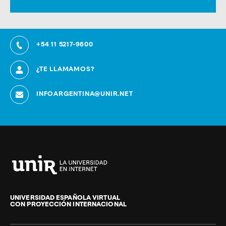
+54 11 5217-9600
¿TE LLAMAMOS?
INFOARGENTINA@UNIR.NET
Universidad
Internacional
de
UNIVERSIDAD ESPAÑOLA VIRTUAL
CON PROYECCIÓN INTERNACIONAL
La
Rioja