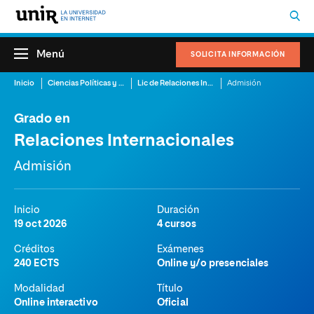
Menú
SOLICITA INFORMACIÓN
Inicio
Ciencias Políticas y Relaciones Internacionales
Lic de Relaciones Internacionales
Admisión
Grado en
Relaciones Internacionales
Admisión
Inicio
Duración
19 oct 2026
4 cursos
Créditos
Exámenes
240 ECTS
Online y/o presenciales
Modalidad
Título
Online interactivo
Oficial