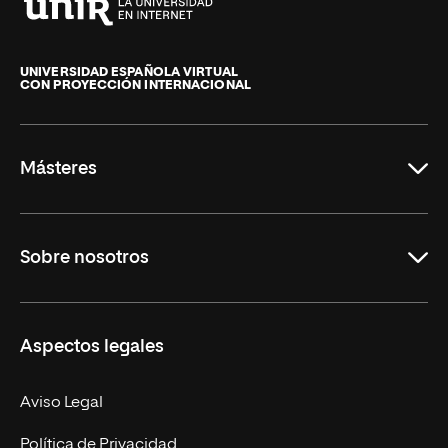
Universidad
Internacional
de
UNIVERSIDAD ESPAÑOLA VIRTUAL
CON PROYECCIÓN INTERNACIONAL
La
Rioja
Másteres
Educación
Sobre nosotros
Derecho
Ciencias de la Seguridad
Misión y Valores
Aspectos legales
Empresa
Nuestro Equipo
MBA
Contacto
Aviso Legal
Marketing y Comunicación
Política de Privacidad