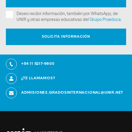
+54 11 5217-9600
¿TE LLAMAMOS?
ADMISIONES.GRADOSINTERNACIONAL@UNIR.NET