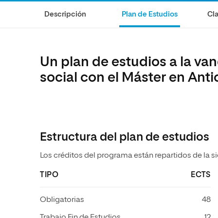
Diseño
Ingeniería y Tecnología
Descripción
Plan de Estudios
Cla
Ciencias de la Salud
Diseño
Ciencias Sociales
Ciencias de la Salud
Humanidades
Ciencias Sociales
Un plan de estudios a la van
Artes
Humanidades
social con el Máster en Ant
Artes
Música
Estructura del plan de estudios
Los créditos del programa están repartidos de la s
TIPO
ECTS
Obligatorias
48
Trabajo Fin de Estudios
12