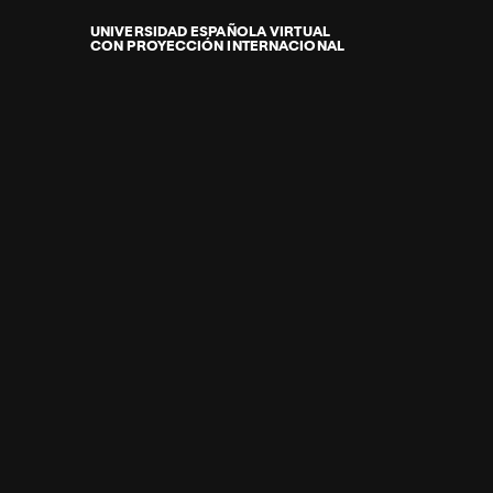
Internacional
de
UNIVERSIDAD ESPAÑOLA VIRTUAL
CON PROYECCIÓN INTERNACIONAL
La
Rioja