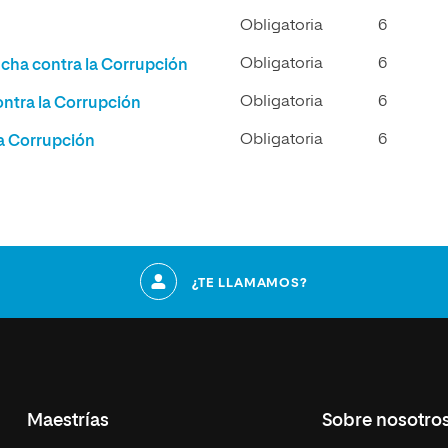
Obligatoria
6
Obligatoria
6
cha contra la Corrupción
Obligatoria
6
ontra la Corrupción
Obligatoria
6
la Corrupción
¿TE LLAMAMOS?
Maestrías
Sobre nosotro