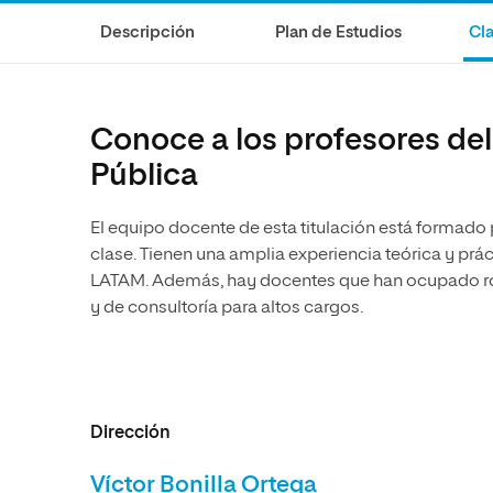
Diseño
Ingeniería y Tecnología
Descripción
Plan de Estudios
Cla
Ciencias de la Salud
Diseño
Ciencias Sociales
Ciencias de la Salud
Humanidades
Ciencias Sociales
Conoce a los profesores del
Artes
Humanidades
Pública
Artes
El equipo docente de esta titulación está formado
Música
clase. Tienen una amplia experiencia teórica y prá
LATAM. Además, hay docentes que han ocupado rol
y de consultoría para altos cargos.
Dirección
Víctor Bonilla Ortega