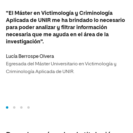
“L
“El Máster en Victimología y Criminología
co
Aplicada de UNIR me ha brindado lo necesario
me
para poder analizar y filtrar información
qu
necesaria que me ayuda en el área de la
pr
investigación”.
he
ci
Lucía Berrospe Olvera
Egresada del Máster Universitario en Victimología y
Ma
Criminología Aplicada de UNIR.
Al
Cr