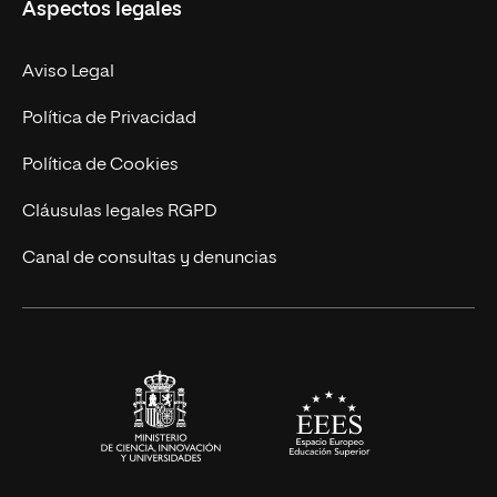
Aspectos legales
Empresa
Nuestro Equipo
MBA
Contacto
Aviso Legal
Marketing y Comunicación
Política de Privacidad
Ingeniería
Política de Cookies
Diseño
Cláusulas legales RGPD
Ciencias de la Salud
Canal de consultas y denuncias
Artes y Humanidades