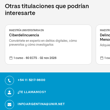
Otras titulaciones que podrían
interesarte
MAESTRÍA UNIVERSITARIA EN
MAESTRÍ
Ciberdelincuencia
Delinc
Meno
Conviértete en experto en delitos digitales, cómo
prevenirlos y cómo investigarlos
Adquier
1 curso
60 ECTS
02 nov 2026
1 cu
+54 11 5217-9600
¿TE LLAMAMOS?
INFOARGENTINA@UNIR.NET