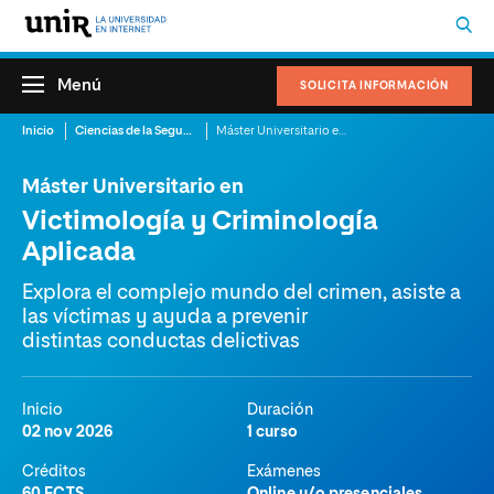
Menú
SOLICITA INFORMACIÓN
Inicio
Ciencias de la Seguridad
Máster Universitario en Victimología y Criminología Aplicada
Máster Universitario en
Victimología y Criminología
Aplicada
Explora el complejo mundo del crimen, asiste a
las víctimas y ayuda a prevenir
distintas conductas delictivas
Inicio
Duración
02 nov 2026
1 curso
Créditos
Exámenes