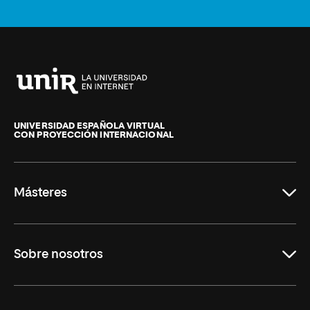
Universidad
Internacional
de
UNIVERSIDAD ESPAÑOLA VIRTUAL
CON PROYECCIÓN INTERNACIONAL
La
Rioja
Másteres
Educación
Sobre nosotros
Derecho
Ciencias de la Seguridad
Misión y Valores