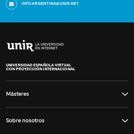
INFOARGENTINA@UNIR.NET
Universidad
Internacional
de
UNIVERSIDAD ESPAÑOLA VIRTUAL
CON PROYECCIÓN INTERNACIONAL
La
Rioja
Másteres
Educación
Sobre nosotros
Derecho