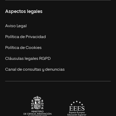
Ciencias de la Seguridad
Misión y Valores
Aspectos legales
Empresa
Nuestro Equipo
MBA
Contacto
Aviso Legal
Marketing y Comunicación
Política de Privacidad
Ingeniería
Política de Cookies
Diseño
Cláusulas legales RGPD
Ciencias de la Salud
Canal de consultas y denuncias
Artes y Humanidades