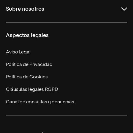
Sobre nosotros
Derecho
Ciencias de la Seguridad
Misión y Valores
Aspectos legales
Empresa
Nuestro Equipo
MBA
Contacto
Aviso Legal
Marketing y Comunicación
Política de Privacidad
Ingeniería
Política de Cookies
Diseño
Cláusulas legales RGPD
Ciencias de la Salud
Canal de consultas y denuncias
Artes y Humanidades