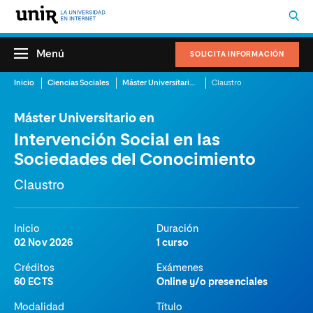
Menú
SOLICITA INFORMACIÓN
Inicio
Ciencias Sociales
Máster Universitario en Intervención Social en las Sociedades del Conocimiento
Claustro
Máster Universitario en
Intervención Social en las
Sociedades del Conocimiento
Claustro
Inicio
Duración
02 Nov 2026
1 curso
Créditos
Exámenes
60 ECTS
Online y/o presenciales
Modalidad
Título