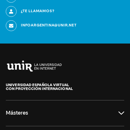
¿TE LLAMAMOS?
INFOARGENTINA@UNIR.NET
Universidad
Internacional
de
UNIVERSIDAD ESPAÑOLA VIRTUAL
CON PROYECCIÓN INTERNACIONAL
La
Rioja
Másteres
Educación