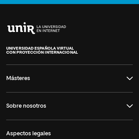
Universidad
Internacional
de
UNIVERSIDAD ESPAÑOLA VIRTUAL
CON PROYECCIÓN INTERNACIONAL
La
Rioja
Másteres
Educación
Sobre nosotros
Derecho
Ciencias de la Seguridad
Misión y Valores
Aspectos legales
Empresa
Nuestro Equipo