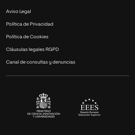
MBA
Contacto
Aviso Legal
Marketing y Comunicación
Política de Privacidad
Ingeniería
Política de Cookies
Diseño
Cláusulas legales RGPD
Ciencias de la Salud
Canal de consultas y denuncias
Artes y Humanidades