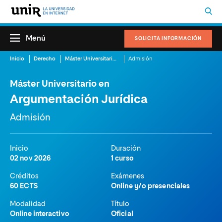
Menú
SOLICITA INFORMACIÓN
Inicio
Derecho
Máster Universitario en Argumentación Jurídica
Admisión
Máster Universitario en
Argumentación Jurídica
Admisión
Inicio
Duración
02 nov 2026
1 curso
Créditos
Exámenes
60 ECTS
Online y/o presenciales
Modalidad
Título
Online interactivo
Oficial