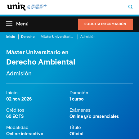
Menú
SOLICITA INFORMACIÓN
Inicio
Derecho
Máster Universitario en Derecho Ambiental
Admisión
Máster Universitario en
Derecho Ambiental
Admisión
Inicio
Duración
02 nov 2026
1 curso
Créditos
Exámenes
60 ECTS
Online y/o presenciales
Modalidad
Título
Online interactivo
Oficial