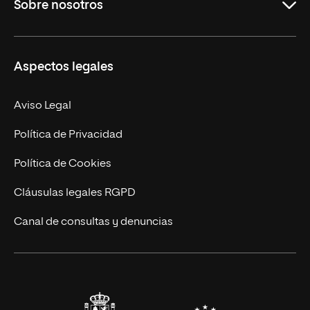
Sobre nosotros
Derecho
Ciencias de la Seguridad
Misión y Valores
Aspectos legales
Empresa
Nuestro Equipo
MBA
Contacto
Aviso Legal
Marketing y Comunicación
Política de Privacidad
Ingeniería
Política de Cookies
Diseño
Cláusulas legales RGPD
Ciencias de la Salud
Canal de consultas y denuncias
Artes y Humanidades