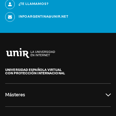
¿TE LLAMAMOS?
INFOARGENTINA@UNIR.NET
Universidad
Internacional
de
UNIVERSIDAD ESPAÑOLA VIRTUAL
CON PROYECCIÓN INTERNACIONAL
La
Rioja
Másteres
Educación